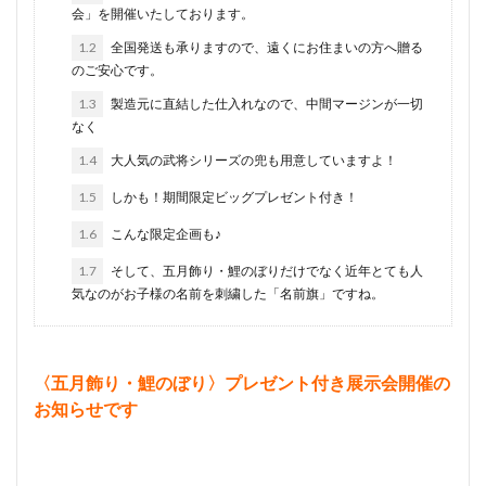
会」を開催いたしております。
1.2
全国発送も承りますので、遠くにお住まいの方へ贈る
のご安心です。
1.3
製造元に直結した仕入れなので、中間マージンが一切
なく
1.4
大人気の武将シリーズの兜も用意していますよ！
1.5
しかも！期間限定ビッグプレゼント付き！
1.6
こんな限定企画も♪
1.7
そして、五月飾り・鯉のぼりだけでなく近年とても人
気なのがお子様の名前を刺繍した「名前旗」ですね。
〈五月飾り・鯉のぼり〉プレゼント付き展示会開催の
お知らせです