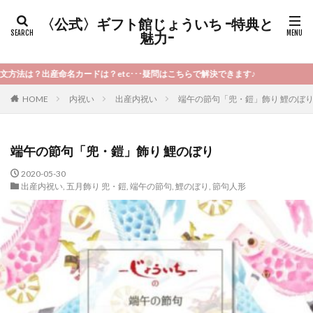
〈公式〉ギフト館じょういち -特典と
魅力-
は？etc･･･疑問はこちらで解決できます♪
HOME
内祝い
出産内祝い
端午の節句「兜・鎧」飾り 鯉のぼ
端午の節句「兜・鎧」飾り 鯉のぼり
2020-05-30
出産内祝い
,
五月飾り 兜・鎧
,
端午の節句
,
鯉のぼり
,
節句人形