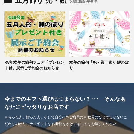
五月飾り 兜・鎧
の最新記事8件
R8年端午の節句フェア「プレゼン
端午の節句「兜・鎧」飾り 鯉のぼ
ト付」展示ご予約会のお知らせ
り
今までのギフト選びはつまらない？･･･ そんなあ
なたにピッタリなお店です
もらった人、贈った人、そして自分へのご褒美にも 世界にひとつしかないこ
だわりのオリジナルギフトを お時間をかけてゆっくりお選びください