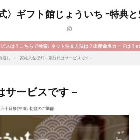
式〉ギフト館じょういち -特典と
♪ ネット注文方法は？出産命名カードは？etc･･･疑問はこちらで
典返し
家紋入盆提灯－家紋代はサービスです－
はサービスです－
・五十日祭(神道)
,
初盆のご準備