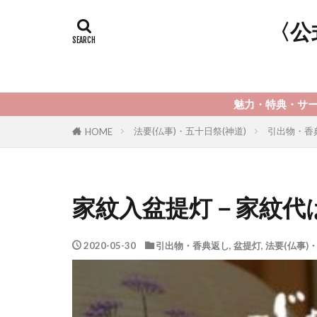
〈公
魅力・特典・サービスは？こちらで検索
法要(仏事)・五十日祭(神道)
引出物・香
HOME
家紋入盆提灯－家紋代
2020-05-30
引出物・香典返し
,
盆提灯
,
法要(仏事)