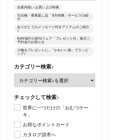
出産内祝い お買い上げ特典
引出物・香典返し品 「8大特典」サービスの紹
介
ありがとうのメッセージ付きアイテムのご紹介
♪
R6年端午の節句フェア「プレゼント付」展示ご
予約会のお知らせ
小物をプレゼントに…「かわいい袋」でラッピ
ング♪
カテゴリー検索♪
チェックして検索♪
世界に一つだけの「おむつケー
キ」
お得なポイントカード
カタログ請求へ