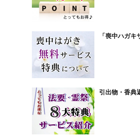
「喪中ハガキ
引出物・香典