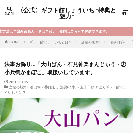
〈公式〉ギフト館じょういち -特典と
魅力-
は？etc･･･疑問はこちらで解決できます♪
HOME
ギフト館じょういちとは？
当館の魅力♪
法事お飾り…
法事お飾り…「大山ぱん・石見神楽まんじゅう・忠
小兵衛かまぼこ」取扱いしています。
2020-10-05
当館の魅力♪
,
引出物・香典返し
,
法要(仏事)・五十日祭(神道)
,
ギフト館じょ
ういちとは？